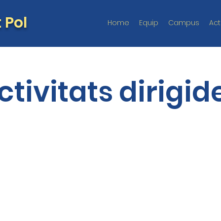
 Pol
Home
Equip
Campus
Act
ctivitats dirigid