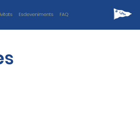
ivitats
Esdeveniments
FAQ
es