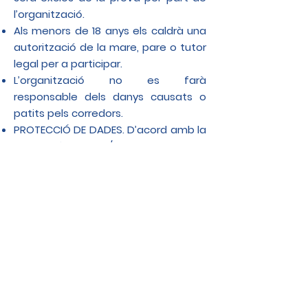
l’organització.
Als menors de 18 anys els caldrà una
autorització de la mare, pare o tutor
legal per a participar.
L’organització no es farà
responsable dels danys causats o
patits pels corredors.
PROTECCIÓ DE DADES. D’acord amb la
Llei Orgànica 15/1999 de 13 de
Desembre, totes les dades dels
participants seran incloses en un
fitxer privat propietat dels
organitzadors, amb la finalitat
exclusiva de la gestió de la prova. Els
participants donen el seu
consentiment a què les seves dades
personals siguin publicades a les
llistes d’inscripcions.